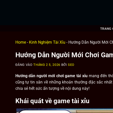
TRANG 
Home
-
Kinh Nghiệm Tài Xỉu
-
Hướng Dẫn Người Mới Ch
Hướng Dẫn Người Mới Chơi Game
ĐĂNG VÀO
THÁNG 2 5, 2026
BỞI
SEO
Hướng dẫn người mới chơi game tài xỉu
mang đến thôn
cũng tự tin săn về những khoản thưởng đặc sắc nhấ
chia sẻ hết sức ấn tượng về nội dung này!
Khái quát về game tài xỉu