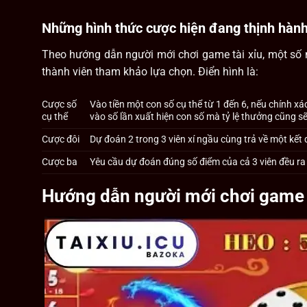
Những hình thức cược hiện đang thịnh hàn
Theo hướng dẫn người mới chơi game tài xỉu, một số 
thành viên tham khảo lựa chọn. Điển hình là:
Cược số
Vào tiền một con số cụ thể từ 1 đến 6, nếu chính xá
cụ thể
vào số lần xuất hiện con số mà tỷ lệ thưởng cũng s
Cược đôi
Dự đoán 2 trong 3 viên xí ngầu cùng trả về một kết qu
Cược ba
Yêu cầu dự đoán đúng số điểm của cả 3 viên đều ra c
Hướng dẫn người mới chơi game tà