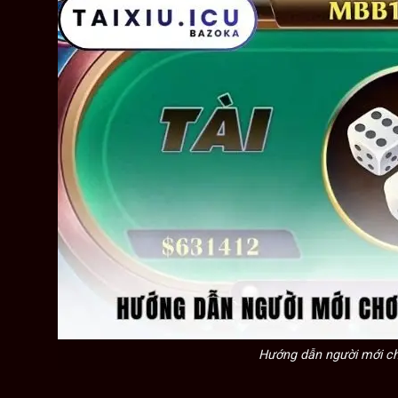
Hướng dẫn người mới chơ