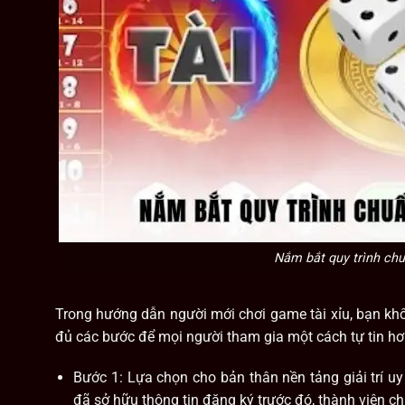
Nắm bắt quy trình chu
Trong hướng dẫn người mới chơi game tài xỉu, bạn khô
đủ các bước để mọi người tham gia một cách tự tin hơ
Bước 1: Lựa chọn cho bản thân nền tảng giải trí uy
đã sở hữu thông tin đăng ký trước đó, thành viên ch